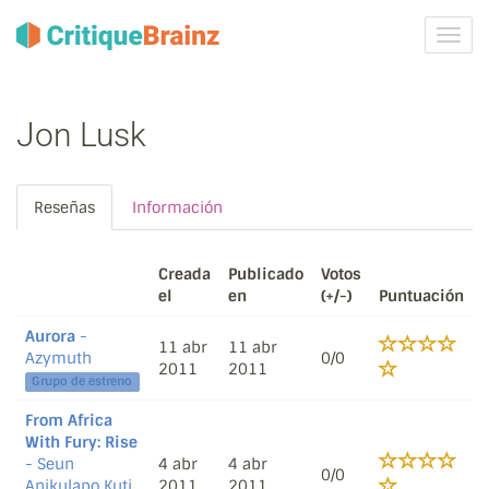
Camb
la
nave
Jon Lusk
Reseñas
Información
Creada
Publicado
Votos
el
en
(+/-)
Puntuación
Aurora
-
11 abr
11 abr
Azymuth
0/0
2011
2011
Grupo de estreno
From Africa
With Fury: Rise
- Seun
4 abr
4 abr
0/0
Anikulapo Kuti
2011
2011