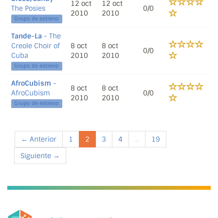
12 oct
12 oct
The Posies
0/0
2010
2010
Grupo de estreno
Tande-La
- The
Creole Choir of
8 oct
8 oct
0/0
Cuba
2010
2010
Grupo de estreno
AfroCubism
-
8 oct
8 oct
AfroCubism
0/0
2010
2010
Grupo de estreno
← Anterior
1
2
3
4
...
19
Siguiente →