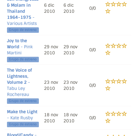
& Molam in
6 dic
6 dic
0/0
Thailand
2010
2010
1964–1975
-
Various Artists
Grupo de estreno
Joy to the
World
- Pink
29 nov
29 nov
0/0
Martini
2010
2010
Grupo de estreno
The Voice of
Lightness,
Volume 2
-
23 nov
23 nov
0/0
Tabu Ley
2010
2010
Rochereau
Grupo de estreno
Make the Light
18 nov
18 nov
- Kate Rusby
0/0
2010
2010
Grupo de estreno
Blood/Candy
-