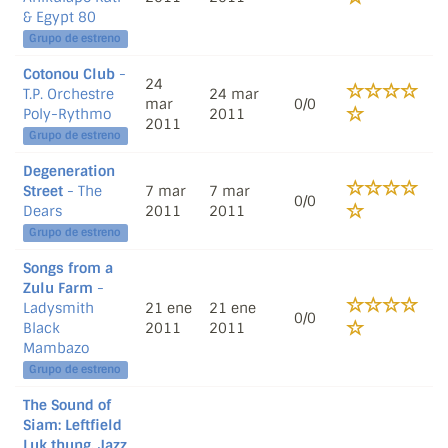
& Egypt 80
Grupo de estreno
Cotonou Club
-
24
T.P. Orchestre
24 mar
mar
0/0
Poly-Rythmo
2011
2011
Grupo de estreno
Degeneration
Street
- The
7 mar
7 mar
0/0
Dears
2011
2011
Grupo de estreno
Songs from a
Zulu Farm
-
Ladysmith
21 ene
21 ene
0/0
Black
2011
2011
Mambazo
Grupo de estreno
The Sound of
Siam: Leftfield
Luk thung, Jazz