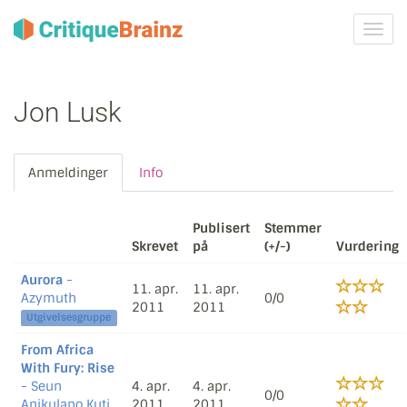
Skru
på
navig
Jon Lusk
Anmeldinger
Info
Publisert
Stemmer
Skrevet
på
(+/-)
Vurdering
Aurora
-
11. apr.
11. apr.
Azymuth
0/0
2011
2011
Utgivelsesgruppe
From Africa
With Fury: Rise
- Seun
4. apr.
4. apr.
0/0
Anikulapo Kuti
2011
2011