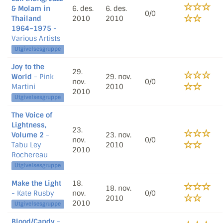
& Molam in
6. des.
6. des.
0/0
Thailand
2010
2010
1964–1975
-
Various Artists
Utgivelsesgruppe
Joy to the
29.
World
- Pink
29. nov.
nov.
0/0
Martini
2010
2010
Utgivelsesgruppe
The Voice of
Lightness,
23.
Volume 2
-
23. nov.
nov.
0/0
Tabu Ley
2010
2010
Rochereau
Utgivelsesgruppe
Make the Light
18.
18. nov.
- Kate Rusby
nov.
0/0
2010
2010
Utgivelsesgruppe
Blood/Candy
-