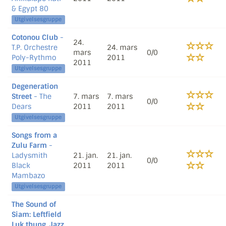
& Egypt 80
Utgivelsesgruppe
Cotonou Club
-
24.
T.P. Orchestre
24. mars
mars
0/0
Poly-Rythmo
2011
2011
Utgivelsesgruppe
Degeneration
Street
- The
7. mars
7. mars
0/0
Dears
2011
2011
Utgivelsesgruppe
Songs from a
Zulu Farm
-
Ladysmith
21. jan.
21. jan.
0/0
Black
2011
2011
Mambazo
Utgivelsesgruppe
The Sound of
Siam: Leftfield
Luk thung, Jazz