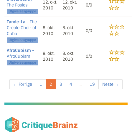
12. okt.
12. okt.
The Posies
0/0
2010
2010
Utgivelsesgruppe
Tande-La
- The
Creole Choir of
8. okt.
8. okt.
0/0
Cuba
2010
2010
Utgivelsesgruppe
AfroCubism
-
8. okt.
8. okt.
AfroCubism
0/0
2010
2010
Utgivelsesgruppe
← Forrige
1
2
3
4
...
19
Neste →