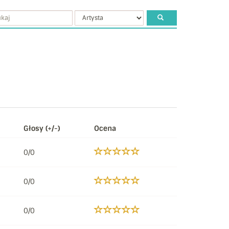
Głosy (+/-)
Ocena
0/0
0/0
0/0