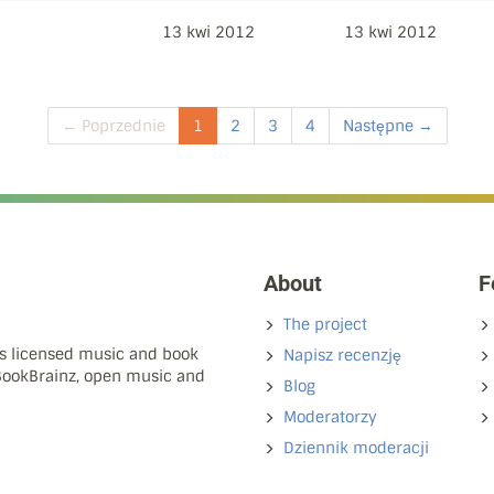
13 kwi 2012
13 kwi 2012
← Poprzednie
1
2
3
4
Następne →
About
F
The project
ns licensed music and book
Napisz recenzję
 BookBrainz, open music and
Blog
Moderatorzy
Dziennik moderacji