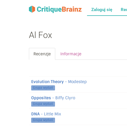
Zaloguj się
Re
Al Fox
Recenzje
Informacje
Evolution Theory
- Modestep
Grupa wydań
Opposites
- Biffy Clyro
Grupa wydań
DNA
- Little Mix
Grupa wydań