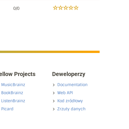
0/0
ellow Projects
Deweloperzy
MusicBrainz
Documentation
BookBrainz
Web API
ListenBrainz
Kod źródłowy
Picard
Zrzuty danych