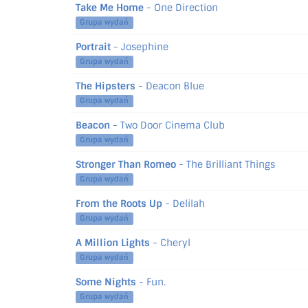
Take Me Home
- One Direction
Grupa wydań
Portrait
- Josephine
Grupa wydań
The Hipsters
- Deacon Blue
Grupa wydań
Beacon
- Two Door Cinema Club
Grupa wydań
Stronger Than Romeo
- The Brilliant Things
Grupa wydań
From the Roots Up
- Delilah
Grupa wydań
A Million Lights
- Cheryl
Grupa wydań
Some Nights
- Fun.
Grupa wydań