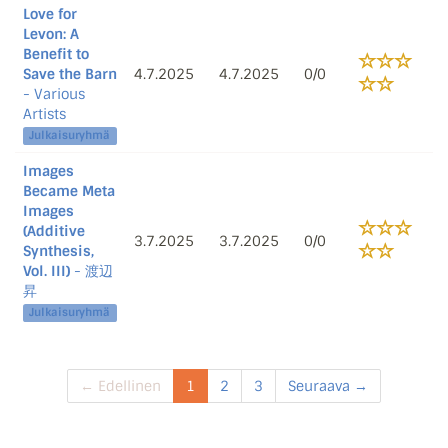
Love for
Levon: A
Benefit to
Save the Barn
4.7.2025
4.7.2025
0/0
- Various
Artists
Julkaisuryhmä
Images
Became Meta
Images
(Additive
3.7.2025
3.7.2025
0/0
Synthesis,
Vol. III)
- 渡辺
昇
Julkaisuryhmä
← Edellinen
1
2
3
Seuraava →