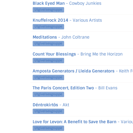
Black Eyed Man
- Cowboy Junkies
Utgivelsesgruppe
Knuffelrock 2014
- Various Artists
Utgivelsesgruppe
Meditations
- John Coltrane
Utgivelsesgruppe
Count Your Blessings
- Bring Me the Horizon
Utgivelsesgruppe
Amposta Generators / Lleida Generators
- Keith 
Utgivelsesgruppe
The Paris Concert, Edition Two
- Bill Evans
Utgivelsesgruppe
Déntrokirtòs
- Akt
Utgivelsesgruppe
Love for Levon: A Benefit to Save the Barn
- Variou
Utgivelsesgruppe