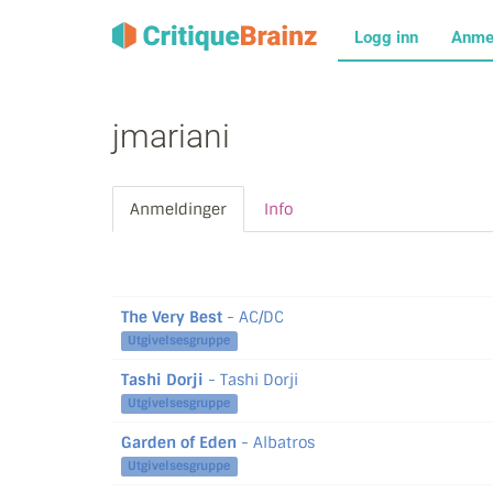
Logg inn
Anme
jmariani
Anmeldinger
Info
The Very Best
- AC/DC
Utgivelsesgruppe
Tashi Dorji
- Tashi Dorji
Utgivelsesgruppe
Garden of Eden
- Albatros
Utgivelsesgruppe