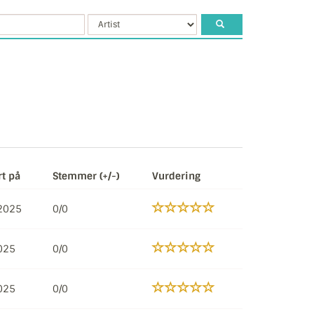
rt på
Stemmer (+/-)
Vurdering
 2025
0/0
2025
0/0
2025
0/0