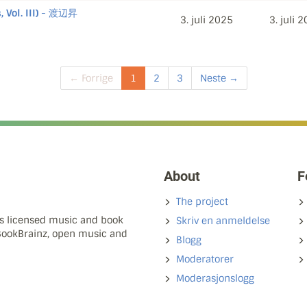
ol. III)
- 渡辺昇
3. juli 2025
3. juli 
← Forrige
1
2
3
Neste →
About
F
The project
ns licensed music and book
Skriv en anmeldelse
 BookBrainz, open music and
Blogg
Moderatorer
Moderasjonslogg