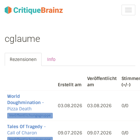
Navig
ein-/
cglaume
Rezensionen
Info
Veröffentlicht
Stimme
Erstellt am
am
(+/-)
World
Doughmination
-
03.08.2026
03.08.2026
0/0
Pizza Death
Veröffentlichungsgruppe
Tales Of Tragedy
-
Call of Charon
09.07.2026
09.07.2026
0/0
Veröffentlichungsgruppe