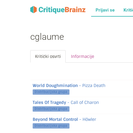
Prijavi se
Kriti
cglaume
Kritički osvrti
Informacije
World Doughmination
- Pizza Death
Distribucijska grupa
Tales Of Tragedy
- Call of Charon
Distribucijska grupa
Beyond Mortal Control
- Höwler
Distribucijska grupa