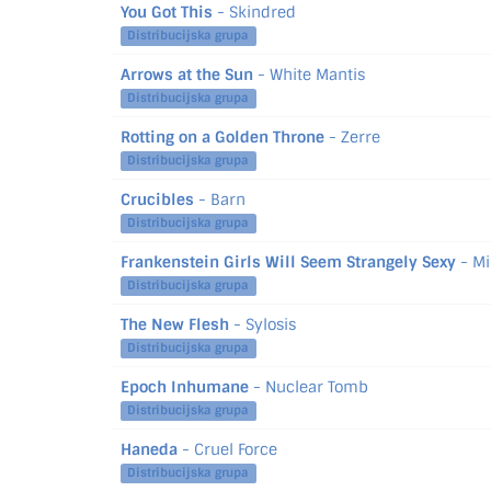
You Got This
- Skindred
Distribucijska grupa
Arrows at the Sun
- White Mantis
Distribucijska grupa
Rotting on a Golden Throne
- Zerre
Distribucijska grupa
Crucibles
- Barn
Distribucijska grupa
Frankenstein Girls Will Seem Strangely Sexy
- Mi
Distribucijska grupa
The New Flesh
- Sylosis
Distribucijska grupa
Epoch Inhumane
- Nuclear Tomb
Distribucijska grupa
Haneda
- Cruel Force
Distribucijska grupa