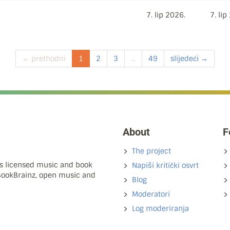
7. lip 2026.
7. lip
← prethodni
1
2
3
...
49
slijedeći →
About
F
The project
ns licensed music and book
Napiši kritički osvrt
 BookBrainz, open music and
Blog
Moderatori
Log moderiranja