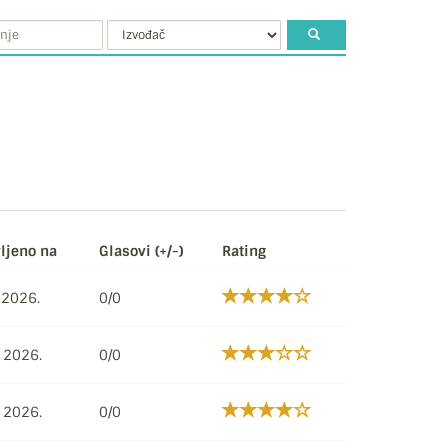
ljeno na
Glasovi (+/-)
Rating
l 2026.
0/0
p 2026.
0/0
p 2026.
0/0