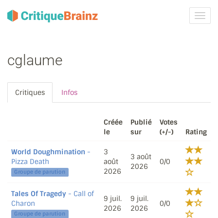
Activ
la
navig
cglaume
Critiques
Infos
Créée
Publié
Votes
le
sur
(+/-)
Rating
World Doughmination
-
3
3 août
Pizza Death
août
0/0
2026
2026
Groupe de parution
Tales Of Tragedy
- Call of
9 juil.
9 juil.
Charon
0/0
2026
2026
Groupe de parution