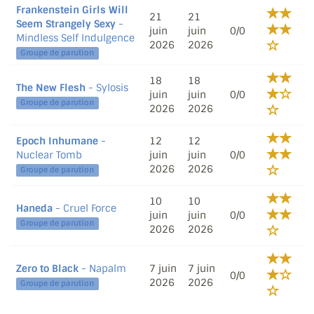
Frankenstein Girls Will
21
21
Seem Strangely Sexy
-
juin
juin
0/0
Mindless Self Indulgence
2026
2026
Groupe de parution
18
18
The New Flesh
- Sylosis
juin
juin
0/0
Groupe de parution
2026
2026
Epoch Inhumane
-
12
12
Nuclear Tomb
juin
juin
0/0
2026
2026
Groupe de parution
10
10
Haneda
- Cruel Force
juin
juin
0/0
Groupe de parution
2026
2026
Zero to Black
- Napalm
7 juin
7 juin
0/0
2026
2026
Groupe de parution