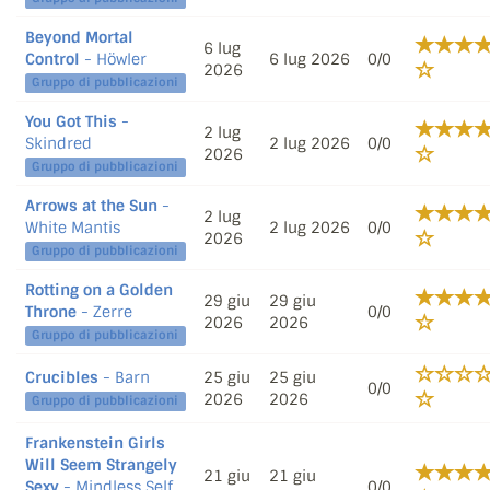
Beyond Mortal
6 lug
Control
- Höwler
6 lug 2026
0/0
2026
Gruppo di pubblicazioni
You Got This
-
2 lug
Skindred
2 lug 2026
0/0
2026
Gruppo di pubblicazioni
Arrows at the Sun
-
2 lug
White Mantis
2 lug 2026
0/0
2026
Gruppo di pubblicazioni
Rotting on a Golden
29 giu
29 giu
Throne
- Zerre
0/0
2026
2026
Gruppo di pubblicazioni
Crucibles
- Barn
25 giu
25 giu
0/0
2026
2026
Gruppo di pubblicazioni
Frankenstein Girls
Will Seem Strangely
21 giu
21 giu
Sexy
- Mindless Self
0/0