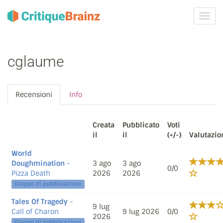
Attiva
navig
cglaume
Recensioni
Info
Creata
Pubblicato
Voti
il
il
(+/-)
Valutazio
World
Doughmination
-
3 ago
3 ago
0/0
Pizza Death
2026
2026
Gruppo di pubblicazioni
Tales Of Tragedy
-
9 lug
Call of Charon
9 lug 2026
0/0
2026
Gruppo di pubblicazioni